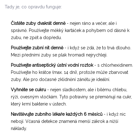
Tady je, co opravdu funguje:
Čistěte zuby dvakrát denně
- nejen ráno a večer, ale i
správně. Používejte měkký kartáček a pohybem od dásně k
zubu, ne zpět a dopředu.
Používejte zubní nit denně
- i když se zdá, že to trvá dlouho.
Mezi předními zuby se plak hromadí nejrychleji.
Používejte antiseptický ústní vodní roztok
- s chlorhexidinem.
Používejte ho krátce (max. 14 dní), protože může zbarvovat
zuby. Ale pro dočasné zklidnění zánětu je ideální.
Vyhněte se cukru
- nejen sladkostem, ale i bílému chlebu,
rýži, ovesným vločkám. Tyto potraviny se přeměňují na cukr,
který krmí bakterie v ústech.
Navštěvujte zubního lékaře každých 6 měsíců
- i když nic
nebojí. Včasná detekce znamená menší zákrok a nižší
náklady.