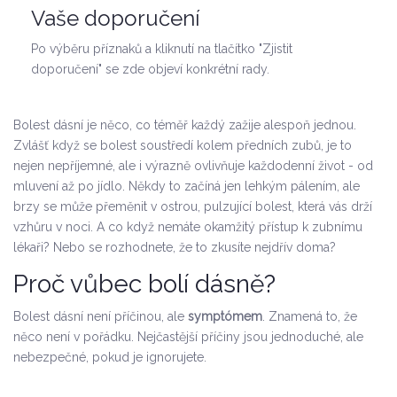
Vaše doporučení
Po výběru příznaků a kliknutí na tlačítko "Zjistit
doporučení" se zde objeví konkrétní rady.
Bolest dásní je něco, co téměř každý zažije alespoň jednou.
Zvlášť když se bolest soustředí kolem předních zubů, je to
nejen nepříjemné, ale i výrazně ovlivňuje každodenní život - od
mluvení až po jídlo. Někdy to začíná jen lehkým pálením, ale
brzy se může přeměnit v ostrou, pulzující bolest, která vás drží
vzhůru v noci. A co když nemáte okamžitý přístup k zubnímu
lékaři? Nebo se rozhodnete, že to zkusíte nejdřív doma?
Proč vůbec bolí dásně?
Bolest dásní není příčinou, ale
symptómem
. Znamená to, že
něco není v pořádku. Nejčastější příčiny jsou jednoduché, ale
nebezpečné, pokud je ignorujete.