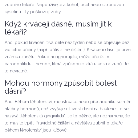
zubního lékaře. Nepoužívejte alkohol, ocet nebo citronovou
kyselinu - ty poškozují zuby.
Když krvácejí dásně, musím jít k
lékaři?
Ano, pokud krvácení trvá déle než týden nebo se objevuje bez
viditelné příčiny (např. příliš silné čištění). Krvácení dásní je první
známka zánětu. Pokud ho ignorujete, může přerůst v
parodontitidu - nemoc, která způsobuje ztrátu kosti a zubů. Je
to nevratné.
Mohou hormony způsobit bolest
dásní?
Ano. Během těhotenství, menstruace nebo přechodníku se mění
hladiny hormonů, což zvyšuje citlivost dásní na bakterie. To se
nazývá „těhotenská gingivitida“. Je to běžné, ale neznamená, že
to musíte trpět. Pravidelné čištění a návštěva zubního lékaře
během těhotenství jsou klíčové.