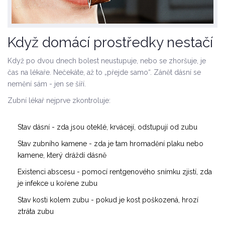
Když domácí prostředky nestačí
Když po dvou dnech bolest neustupuje, nebo se zhoršuje, je
čas na lékaře. Nečekáte, až to „přejde samo“. Zánět dásní se
nemění sám - jen se šíří.
Zubní lékař nejprve zkontroluje:
Stav dásní - zda jsou oteklé, krvácejí, odstupují od zubu
Stav zubního kamene - zda je tam hromadění plaku nebo
kamene, který dráždí dásně
Existenci abscesu - pomocí rentgenového snímku zjistí, zda
je infekce u kořene zubu
Stav kosti kolem zubu - pokud je kost poškozená, hrozí
ztráta zubu