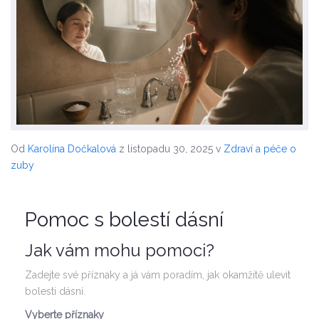
Od
Karolína Dočkalová
z listopadu 30, 2025
v
Zdraví a péče o
zuby
Pomoc s bolestí dásní
Jak vám mohu pomoci?
Zadejte své příznaky a já vám poradím, jak okamžitě ulevit
bolesti dásní.
Vyberte příznaky