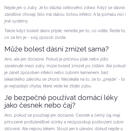
Nejde jen o zuby. Je to otázka celkového zdraví. Když se dásně
zánětlivě chovají, tělo má stálou, tichou infekci. A ta pomalu ničí i
jiné systémy.
Takže když bolest dásní přijde, neřešte jen to, co vidíte. Řešte to,
co za tím je - svůj způsob života.
Může bolest dásní zmizet sama?
Ano, ale jen dočasně. Pokud je příčinou plak nebo jídlo
zaseknuté mezi zuby, může bolest zmizet po čištění. Ale pokud
je zánět způsoben infekcí nebo zubním kamenem, bez
lékařského zákroku se zhorší. Nečekáte na to, že to „přejde“ - to
je nejčastější chyba, která vede ke ztrátě zubu.
Je bezpečné používat domácí léky
jako česnek nebo čaj?
Ano, pokud se používají jen dočasně. Česnek a černý čaj mají
přirozené protizánětlivé účinky a nezpůsobují poškození zubní
sklovině. Ale nejsou lékem. Slouží jen k ulevění, dokud nejste u