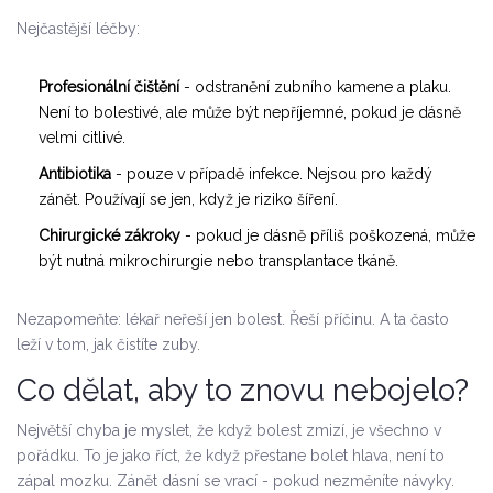
Nejčastější léčby:
Profesionální čištění
- odstranění zubního kamene a plaku.
Není to bolestivé, ale může být nepříjemné, pokud je dásně
velmi citlivé.
Antibiotika
- pouze v případě infekce. Nejsou pro každý
zánět. Používají se jen, když je riziko šíření.
Chirurgické zákroky
- pokud je dásně příliš poškozená, může
být nutná mikrochirurgie nebo transplantace tkáně.
Nezapomeňte: lékař neřeší jen bolest. Řeší příčinu. A ta často
leží v tom, jak čistíte zuby.
Co dělat, aby to znovu nebojelo?
Největší chyba je myslet, že když bolest zmizí, je všechno v
pořádku. To je jako říct, že když přestane bolet hlava, není to
zápal mozku. Zánět dásní se vrací - pokud nezměníte návyky.