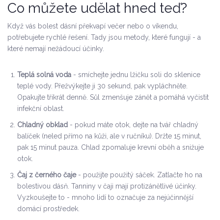
Co můžete udělat hned teď?
Když vás bolest dásní překvapí večer nebo o víkendu,
potřebujete rychlé řešení. Tady jsou metody, které fungují - a
které nemají nežádoucí účinky.
Teplá solná voda
- smíchejte jednu lžičku soli do sklenice
teplé vody. Přežvýkejte ji 30 sekund, pak vypláchněte.
Opakujte třikrát denně. Sůl zmenšuje zánět a pomáhá vyčistit
infekční oblast.
Chladný obklad
- pokud máte otok, dejte na tvář chladný
balíček (neled přímo na kůži, ale v ručníku). Držte 15 minut,
pak 15 minut pauza. Chlad zpomaluje krevní oběh a snižuje
otok.
Čaj z černého čaje
- použijte použitý sáček. Zatlačte ho na
bolestivou dásň. Tanniny v čaji mají protizánětlivé účinky.
Vyzkoušejte to - mnoho lidí to označuje za nejúčinnější
domácí prostředek.