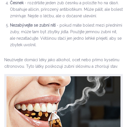
Česnek
- rozdrtěte jeden zub česnku a položte ho na dásň.
Obsahuje allicin, přirozený antibiotikum. Může pálit, ale bolest
zmírňuje. Nejde o léčbu, ale o dočasné ulevění.
Nezabývejte se zubní nití
- pokud máte bolest mezi předními
zuby, může tam být zbytky jídla. Použijte jemnou zubní nit,
ale nezatlačujte. Většinou stačí jen jedno lehké přejetí, aby se
zbytek uvolnil.
Neužívejte domácí léky jako alkohol, ocet nebo přímo kyselinu
citronovou. Tyto látky poškozují zubní sklovinu a zhoršují stav.