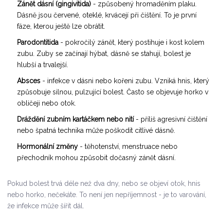
Zánět dásní (gingivitida)
- způsobený hromaděním plaku.
Dásně jsou červené, oteklé, krvácejí při čištění. To je první
fáze, kterou ještě lze obrátit.
Parodontitida
- pokročilý zánět, který postihuje i kost kolem
zubu. Zuby se začínají hýbat, dásně se stahují, bolest je
hlubší a trvalejší.
Absces
- infekce v dásni nebo kořeni zubu. Vzniká hnis, který
způsobuje silnou, pulzující bolest. Často se objevuje horko v
obličeji nebo otok.
Dráždění zubním kartáčkem nebo nití
- příliš agresivní čištění
nebo špatná technika může poškodit citlivé dásně.
Hormonální změny
- těhotenství, menstruace nebo
přechodník mohou způsobit dočasný zánět dásní.
Pokud bolest trvá déle než dva dny, nebo se objeví otok, hnis
nebo horko, nečekáte. To není jen nepříjemnost - je to varování,
že infekce může šířit dál.