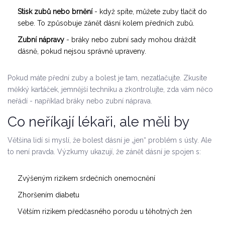
Stisk zubů nebo brnění
- když spíte, můžete zuby tlačit do
sebe. To způsobuje zánět dásní kolem předních zubů.
Zubní nápravy
- bráky nebo zubní sady mohou dráždit
dásně, pokud nejsou správně upraveny.
Pokud máte přední zuby a bolest je tam, nezatlačujte. Zkusíte
měkký kartáček, jemnější techniku a zkontrolujte, zda vám něco
neřádí - například bráky nebo zubní náprava.
Co neříkají lékaři, ale měli by
Většina lidí si myslí, že bolest dásní je „jen“ problém s ústy. Ale
to není pravda. Výzkumy ukazují, že zánět dásní je spojen s:
Zvýšeným rizikem srdečních onemocnění
Zhoršením diabetu
Větším rizikem předčasného porodu u těhotných žen