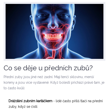
Co se děje u předních zubů?
Přední zuby jsou jiné než zadní. Mají tenčí sklovinu, menší
kořeny a jsou více vystavené. Když bolestí přichází právě tam, je
to často kvůli:
Dráždění zubním kartáčkem
- lidé často příliš tlačí na přední
zuby, když se čistí.