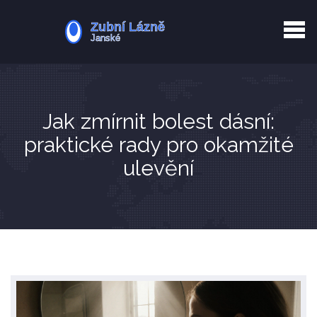
Kurkuma rizika
Zotavení po extrakci
Vyřazení z evidence
Zub 38 péče
Jak zmírnit bolest dásní:
praktické rady pro okamžité
ulevění