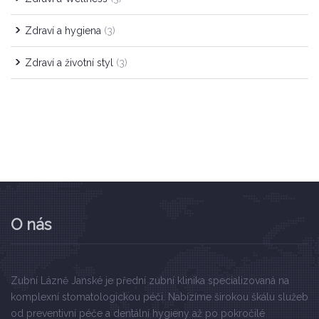
Zdraví a hygiena
(3)
Zdraví a životní styl
(3)
O nás
Zubní Lázně Janské je přední zubní klinika specializovaná na
komplexní stomatologickou péči. Nabízíme širokou škálu služeb
od preventivní péče a dentální hygieny až po pokročilé