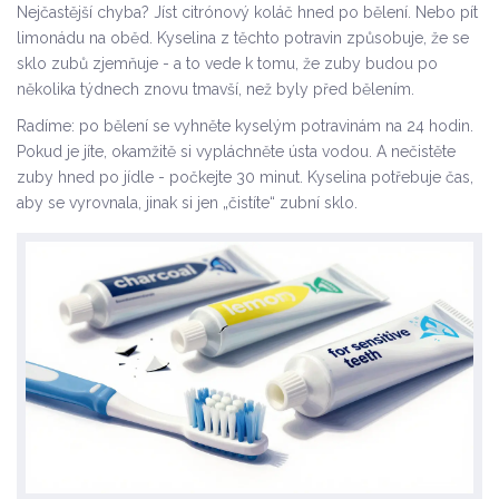
Nejčastější chyba? Jíst citrónový koláč hned po bělení. Nebo pít
limonádu na oběd. Kyselina z těchto potravin způsobuje, že se
sklo zubů zjemňuje - a to vede k tomu, že zuby budou po
několika týdnech znovu tmavší, než byly před bělením.
Radíme: po bělení se vyhněte kyselým potravinám na 24 hodin.
Pokud je jíte, okamžitě si vypláchněte ústa vodou. A nečistěte
zuby hned po jídle - počkejte 30 minut. Kyselina potřebuje čas,
aby se vyrovnala, jinak si jen „čistíte“ zubní sklo.