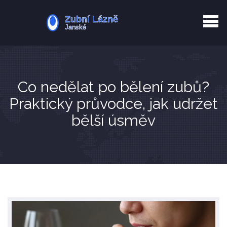
Kurkuma rizika
Zotavení po extrakci
Vyřazení z evidence
Zub 38 péče
Co nedělat po bělení zubů?
Praktický průvodce, jak udržet
bělší úsměv