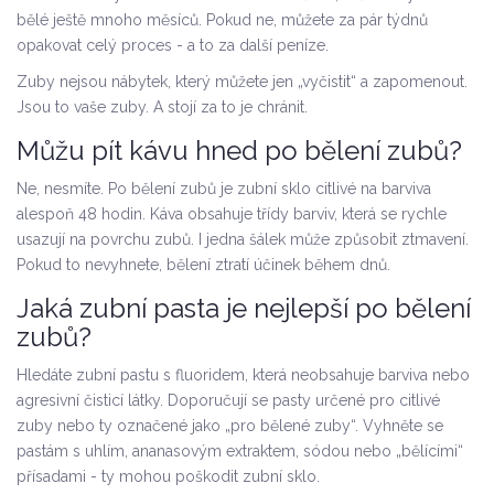
bělé ještě mnoho měsíců. Pokud ne, můžete za pár týdnů
opakovat celý proces - a to za další peníze.
Zuby nejsou nábytek, který můžete jen „vyčistit“ a zapomenout.
Jsou to vaše zuby. A stojí za to je chránit.
Můžu pít kávu hned po bělení zubů?
Ne, nesmíte. Po bělení zubů je zubní sklo citlivé na barviva
alespoň 48 hodin. Káva obsahuje třídy barviv, která se rychle
usazují na povrchu zubů. I jedna šálek může způsobit ztmavení.
Pokud to nevyhnete, bělení ztratí účinek během dnů.
Jaká zubní pasta je nejlepší po bělení
zubů?
Hledáte zubní pastu s fluoridem, která neobsahuje barviva nebo
agresivní čisticí látky. Doporučují se pasty určené pro citlivé
zuby nebo ty označené jako „pro bělené zuby“. Vyhněte se
pastám s uhlím, ananasovým extraktem, sódou nebo „bělícími“
přísadami - ty mohou poškodit zubní sklo.