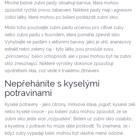
Mnohé běžné zubní pasty obsahují barviva, která mohou
způsobit rychlé znovu zabarvení. Některé pasty mají i agresivní
čisticí látky, které mohou po bělení podráždit zubní sklo.
Místo toho používejte zubní pastu určenou pro citlivé zuby
nebo zubní pastu s fluoridem, která pomáhá zpevnit sklo.
Vyhýbejte se pastám s aktivními barvivy, jako je uhlí, ananasový
extrakt nebo zelený čaj - tyto látky jsou proslulé svou
„přirozenou“ bělící schopností, ale v praxi mohou být na zubní
sklo zneužívající. Některé výrobky dokonce způsobují
opotřebení skla, což vede k trvalému ztmavení.
Nepřeháníte s kyselými
potravinami
Kyselé potraviny - jako citróny, mrkvová šťáva, jogurt, kysané zelí
nebo kyselé ovoce - po bělení zubů mohou způsobit, že se
zubní sklo ještě více „rozpuštění“. Bělení už zubní sklo oslabilo,
a kyselina z potravin ho může dále poškodit. To znamená, že i
když zuby vypadají bělé, mohou být vlastně méně odolné.