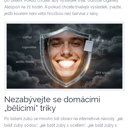
po bělení. Pokud chcete, aby výsledek trval, odložte cigaretu.
Alespoň na 72 hodin. A pokud chcete trvalejší výsledek, zvažte,
jestli kouření není větší hrozbou než barviva z kávy.
Nezabývejte se domácími
„bělícími“ triky
Po bělení zubů se mnoho lidí obrací na internetové návody: „jak
bělit zuby sodou“, „jak bělit zuby s ocetem“, „jak bělit zuby s