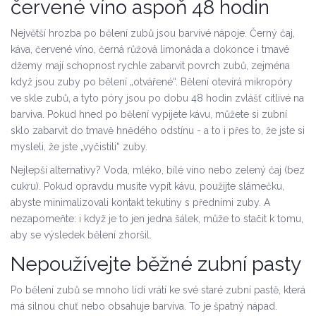
červené víno aspoň 48 hodin
Největší hrozba po bělení zubů jsou barvivé nápoje. Černý čaj,
káva, červené víno, černá růžová limonáda a dokonce i tmavé
džemy mají schopnost rychle zabarvit povrch zubů, zejména
když jsou zuby po bělení „otvářené“. Bělení otevírá mikropóry
ve skle zubů, a tyto póry jsou po dobu 48 hodin zvlášť citlivé na
barviva. Pokud hned po bělení vypijete kávu, můžete si zubní
sklo zabarvit do tmavě hnědého odstínu - a to i přes to, že jste si
mysleli, že jste „vyčistili“ zuby.
Nejlepší alternativy? Voda, mléko, bílé víno nebo zelený čaj (bez
cukru). Pokud opravdu musíte vypít kávu, použijte slámečku,
abyste minimalizovali kontakt tekutiny s předními zuby. A
nezapomeňte: i když je to jen jedna šálek, může to stačit k tomu,
aby se výsledek bělení zhoršil.
Nepoužívejte běžné zubní pasty
Po bělení zubů se mnoho lidí vrátí ke své staré zubní pastě, která
má silnou chuť nebo obsahuje barviva. To je špatný nápad.