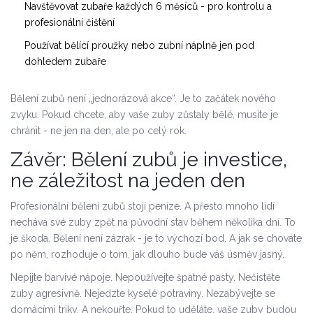
Navštěvovat zubaře každých 6 měsíců - pro kontrolu a
profesionální čištění
Používat bělící proužky nebo zubní náplně jen pod
dohledem zubaře
Bělení zubů není „jednorázová akce“. Je to začátek nového
zvyku. Pokud chcete, aby vaše zuby zůstaly bělé, musíte je
chránit - ne jen na den, ale po celý rok.
Závěr: Bělení zubů je investice,
ne záležitost na jeden den
Profesionální bělení zubů stojí peníze. A přesto mnoho lidí
nechává své zuby zpět na původní stav během několika dní. To
je škoda. Bělení není zázrak - je to výchozí bod. A jak se chováte
po něm, rozhoduje o tom, jak dlouho bude váš úsměv jasný.
Nepijte barvivé nápoje. Nepoužívejte špatné pasty. Nečistěte
zuby agresivně. Nejedzte kyselé potraviny. Nezabývejte se
domácími triky. A nekouřte. Pokud to uděláte, vaše zuby budou