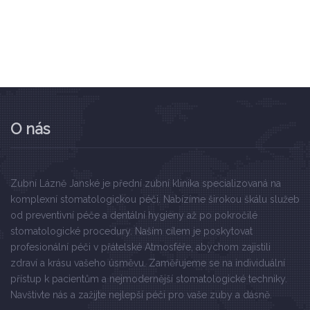
O nás
Zubní Lázně Janské je přední zubní klinika specializovaná na
komplexní stomatologickou péči. Nabízíme širokou škálu služeb
od preventivní péče a dentální hygieny až po pokročilé
stomatologické procedury. Naším cílem je poskytovat
profesionální péči v přátelské Atmosféře, abychom zajistili
zdraví a krásu vašeho úsměvu. Zaměřujeme se na individuální
přístup k pacientům a nejmodernější stomatologické techniky.
Navštivte nás a zažijte nejlepší péči pro vaše zuby a dásně.