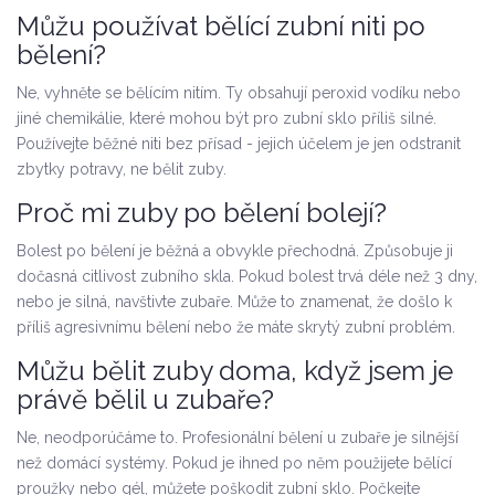
Můžu používat bělící zubní niti po
bělení?
Ne, vyhněte se bělícím nitím. Ty obsahují peroxid vodíku nebo
jiné chemikálie, které mohou být pro zubní sklo příliš silné.
Používejte běžné niti bez přísad - jejich účelem je jen odstranit
zbytky potravy, ne bělit zuby.
Proč mi zuby po bělení bolejí?
Bolest po bělení je běžná a obvykle přechodná. Způsobuje ji
dočasná citlivost zubního skla. Pokud bolest trvá déle než 3 dny,
nebo je silná, navštivte zubaře. Může to znamenat, že došlo k
příliš agresivnímu bělení nebo že máte skrytý zubní problém.
Můžu bělit zuby doma, když jsem je
právě bělil u zubaře?
Ne, neodporúčáme to. Profesionální bělení u zubaře je silnější
než domácí systémy. Pokud je ihned po něm použijete bělící
proužky nebo gél, můžete poškodit zubní sklo. Počkejte