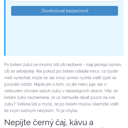
Zkontrolovat bezpečnost
Po bělení zubů se mnoho lidí cítí nadšeně - mají jasnější úsměv,
cítí se sebejistěji. Ale pokud po bělení uděláte něco, co byste
měli vynechat, může se váš nový úsměv rychle vrátit zpět na
původní odstín. Nejde jen o tom, co jíte nebo pije, ale o
celkovém chování vašich zubů v následujících dnech. Víte, že
bělení zubů neznamená, že už nemusíte dávat pozor na své
zuby? Většina lidí si myslí, že po bělení můžou okamžitě vrátit
ke svým běžným návykům. To je chyba.
Nepijte černý čaj, kávu a