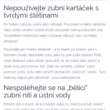
Nepoužívejte zubní kartáček s
tvrdými štětinami
Po bělení zubů je zubní sklo citlivější. Používání tvrdého kartáčku
nebo příliš silného čištění může způsobit mikropoškození skla.
Výsledkem může být nejen zvýšená citlivost, ale i rychlejší
ztmavení.
Používejte jen měkký kartáček - a to nejen po bělení, ale i v
běžném životě. Nečistěte zuby jako by jste čistili nádobí. Příliš
silné škrábaní zubů může způsobit, že se zubní sklo ztenčí a
ztratí svou přirozenou záři. Dále se vyhněte „čištění“ zubů
pomocí sody, octu nebo jiných domácích „bělících“ směsí. Tyto
metody nejsou jen neúčinné - jsou nebezpečné.
Nespoléhejte se na „bělící“
zubní niti a ústní vody
Mnoho lidí si myslí, že po bělení zubů by měli používat „bělící“
ústní vody nebo niti. Tyto produkty často obsahují peroxid nebo