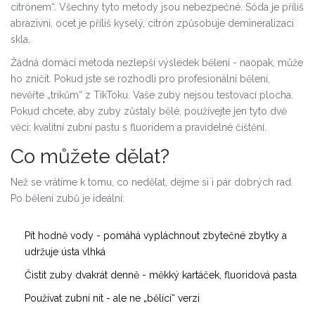
citrónem“. Všechny tyto metody jsou nebezpečné. Sóda je příliš
abrazivní, ocet je příliš kyselý, citrón způsobuje demineralizaci
skla.
Žádná domácí metoda nezlepší výsledek bělení - naopak, může
ho zničit. Pokud jste se rozhodli pro profesionální bělení,
nevěřte „trikům“ z TikToku. Vaše zuby nejsou testovací plocha.
Pokud chcete, aby zuby zůstaly bělé, používejte jen tyto dvě
věci: kvalitní zubní pastu s fluoridem a pravidelné čištění.
Co můžete dělat?
Než se vrátíme k tomu, co nedělat, dejme si i pár dobrých rad.
Po bělení zubů je ideální:
Pít hodně vody - pomáhá vypláchnout zbytečné zbytky a
udržuje ústa vlhká
Čistit zuby dvakrát denně - měkký kartáček, fluoridová pasta
Používat zubní nit - ale ne „bělící“ verzi