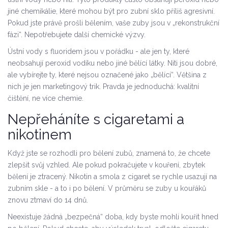
jiné chemikálie, které mohou být pro zubní sklo příliš agresivní.
Pokud jste právě prošli bělením, vaše zuby jsou v „rekonstrukční
fázi“. Nepotřebujete další chemické výzvy.
Ústní vody s fluoridem jsou v pořádku - ale jen ty, které
neobsahují peroxid vodíku nebo jiné bělící látky. Niti jsou dobré,
ale vybírejte ty, které nejsou označené jako „bělící“. Většina z
nich je jen marketingový trik. Pravda je jednoduchá: kvalitní
čištění, ne více chemie.
Nepřeháníte s cigaretami a
nikotinem
Když jste se rozhodli pro bělení zubů, znamená to, že chcete
zlepšit svůj vzhled. Ale pokud pokračujete v kouření, zbytek
bělení je ztracený. Nikotin a smola z cigaret se rychle usazují na
zubním skle - a to i po bělení. V průměru se zuby u kouřáků
znovu ztmaví do 14 dnů.
Neexistuje žádná „bezpečná“ doba, kdy byste mohli kouřit hned