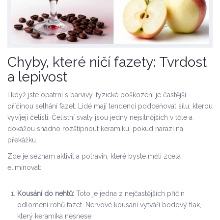
Chyby, které ničí fazety: Tvrdost
a lepivost
I když jste opatrní s barvivy, fyzické poškození je častější
příčinou selhání fazet. Lidé mají tendenci podceňovat sílu, kterou
vyvíjejí čelisti. Čelistní svaly jsou jedny nejsilnějších v těle a
dokážou snadno rozštípnout keramiku, pokud narazí na
překážku.
Zde je seznam aktivit a potravin, které byste měli zcela
eliminovat:
Kousání do nehtů:
Toto je jedna z nejčastějších příčin
odlomení rohů fazet. Nervové kousání vytváří bodový tlak,
který keramika nesnese.