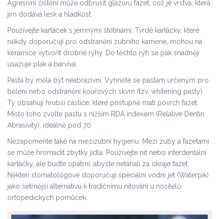
Agresivní čištění může odbrusit glazuru fazet, což je vrstva, která
jim dodává lesk a hladkost.
Používejte kartáček s jemnými štětinami. Tvrdé kartáčky, které
někdy doporučují pro odstranění zubního kamene, mohou na
keramice vytvořit drobné rýhy. Do těchto rýh se pak snadněji
usazuje plak a barviva.
Pasta by měla být neabrazivní. Vyhněte se pastám určeným pro
bělení nebo odstranění kouřových skvrn (tzv. whitening pasty).
Ty obsahují hrubší částice, které postupně matí povrch fazet.
Místo toho zvolte pastu s nižším RDA indexem (Relative Dentin
Abrasivity), ideálně pod 70.
Nezapomeňte také na mezizubní hygienu. Mezi zuby a fazetami
se může hromadit zbytky jídla. Používejte nit nebo interdentální
kartáčky, ale buďte opatrní, abyste netahali za okraje fazet.
Některí stomatologové doporučují speciální vodní jet (Waterpik)
jako šetrnější alternativu k tradičnímu nitování u nositelů
ortopedických pomůcek.