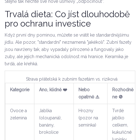
Stejně tak nechte své nové úsměvy „odpočinout“.
Trvalá dieta: Co jíst dlouhodobě
pro ochranu investice
Když první dny pominou, můžete se vrátit ke standardnějšímu
jídlu. Ale pozor, "standardní" neznamená "jakékoli". Zubní fazety
jsou navrženy tak, aby vypadaly přirozeně a fungovaly jako
zuby, ale jejich mechanická odolnost má hranice. Keramika je
tvrdá, ale křehká.
Strava přátelská k zubním fazetám vs. riziková
Kategorie
Ano, klidně ❤️
Nebo
Rozhodně
opatrně ⚠️
ne 🚫
Ovoce a
Jablka
Hrozny
Tvrdé
zelenina
(oloupaná),
(pozor na
jablko
banány,
semínka)
celkem,
brokolice
kukuřičné
lupínky