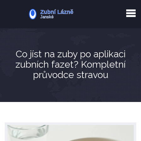
Kurkuma rizika
Zotavení po extrakci
Vyřazení z evidence
Zub 38 péče
Co jíst na zuby po aplikaci
zubních fazet? Kompletní
průvodce stravou