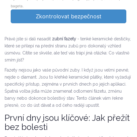
bageta.
Zkontrolovat bezpečnost
Právě jste si dali nasadit
zubní fazety
- tenké keramické destičky,
které se přilepí na přední stranu zubů pro dokonalý vzhled
úsměvu. Cítíte se skvěle, ale teď vás trápí jiná otázka: Co vlastně
smím jíst?
Fazety nejsou jako vaše původní zuby. I když jsou velmi pevné,
nejde o diamant. Jsou to křehké keramické plátky, které vyžadují
specifický přístup, zejména v prvních dnech po jejich aplikaci.
Špatná volba jídla může znamenat odlomení fázetu, změnu
barvy nebo dokonce bolestivý stav. Tento článek vám řekne
přesně, co do úst dávat a od čeho raději upustit.
První dny jsou klíčové: Jak přežít
bez bolesti