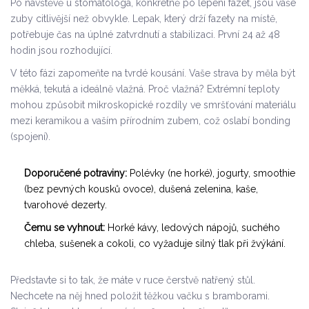
Po návštěvě u stomatologa, konkrétně po lepení fazet, jsou vaše
zuby citlivější než obvykle. Lepak, který drží fazety na místě,
potřebuje čas na úplné zatvrdnutí a stabilizaci. První 24 až 48
hodin jsou rozhodující.
V této fázi zapomeňte na tvrdé kousání. Vaše strava by měla být
měkká, tekutá a ideálně vlažná. Proč vlažná? Extrémní teploty
mohou způsobit mikroskopické rozdíly ve smršťování materiálu
mezi keramikou a vaším přírodním zubem, což oslabí bonding
(spojení).
Doporučené potraviny:
Polévky (ne horké), jogurty, smoothie
(bez pevných kousků ovoce), dušená zelenina, kaše,
tvarohové dezerty.
Čemu se vyhnout:
Horké kávy, ledových nápojů, suchého
chleba, sušenek a cokoli, co vyžaduje silný tlak při žvýkání.
Představte si to tak, že máte v ruce čerstvě natřený stůl.
Nechcete na něj hned položit těžkou vačku s bramborami.