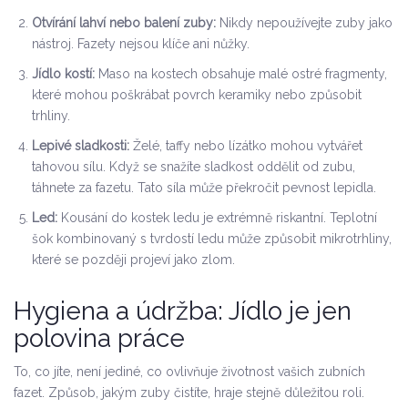
Otvírání lahví nebo balení zuby:
Nikdy nepoužívejte zuby jako
nástroj. Fazety nejsou klíče ani nůžky.
Jídlo kostí:
Maso na kostech obsahuje malé ostré fragmenty,
které mohou poškrábat povrch keramiky nebo způsobit
trhliny.
Lepivé sladkosti:
Želé, taffy nebo lízátko mohou vytvářet
tahovou sílu. Když se snažíte sladkost oddělit od zubu,
táhnete za fazetu. Tato síla může překročit pevnost lepidla.
Led:
Kousání do kostek ledu je extrémně riskantní. Teplotní
šok kombinovaný s tvrdostí ledu může způsobit mikrotrhliny,
které se později projeví jako zlom.
Hygiena a údržba: Jídlo je jen
polovina práce
To, co jíte, není jediné, co ovlivňuje životnost vašich zubních
fazet. Způsob, jakým zuby čistíte, hraje stejně důležitou roli.