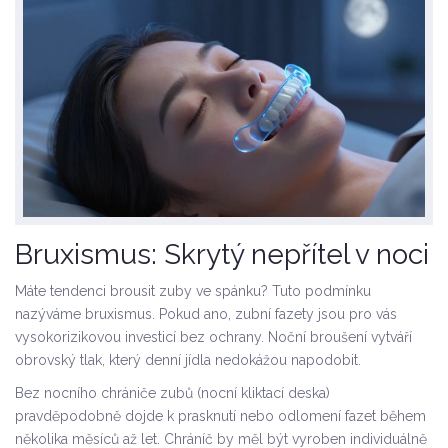
Bruxismus: Skrytý nepřítel v noci
Máte tendenci brousit zuby ve spánku? Tuto podmínku
nazýváme bruxismus. Pokud ano, zubní fazety jsou pro vás
vysokorizikovou investicí bez ochrany. Noční broušení vytváří
obrovský tlak, který denní jídla nedokážou napodobit.
Bez nocního chrániče zubů (nocní kliktací deska)
pravděpodobně dojde k prasknutí nebo odlomení fazet během
několika měsíců až let. Chráníč by měl být vyroben individuálně