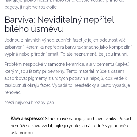
nakrájejte jablko nožem. Místo toho, abyste kousali přímo do
bagety, ji najprve rozkrojte.
Barviva: Neviditelný nepřítel
bílého úsměvu
Jednou z hlavních výhod zubních fazet je jejich odolnost vůči
zabarvení. Keramika nepřebírá barvu tak snadno jako kompozitní
výplně nebo přírodní email. To ale neznamená, že jsou imunní.
Problém nespočívá v samotné keramice, ale v cementu (lepivu),
kterým jsou fazety připevněny. Tento materiál může s časem
absorbovat pigmenty z určitých potravin a nápojů, což vede k
zažloutnutí okrajů fazet. Vypadá to neesteticky a často vyžaduje
renovaci.
Mezi největší hrozby patří:
Káva a espresso:
Silné tmavé nápoje jsou hlavní viníky. Pokud
nemůžete kávu vzdát, pijte ji rychleji a následně vypláchněte
ústa vodou.