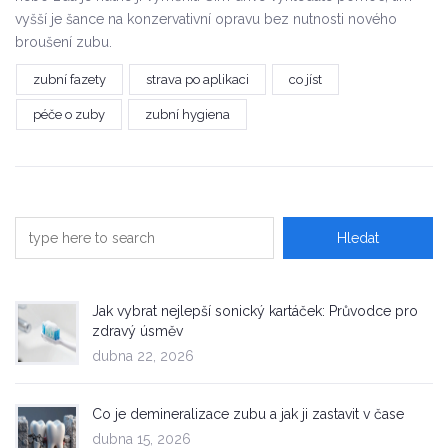
vyšší je šance na konzervativní opravu bez nutnosti nového
broušení zubu.
zubní fazety
strava po aplikaci
co jíst
péče o zuby
zubní hygiena
Jak vybrat nejlepší sonický kartáček: Průvodce pro
zdravý úsměv
dubna 22, 2026
Co je demineralizace zubu a jak ji zastavit v čase
dubna 15, 2026