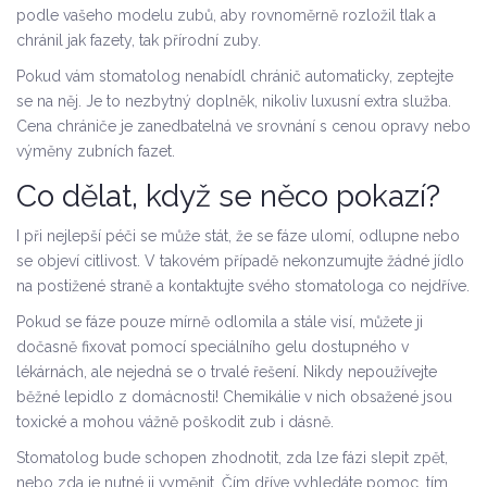
podle vašeho modelu zubů, aby rovnoměrně rozložil tlak a
chránil jak fazety, tak přírodní zuby.
Pokud vám stomatolog nenabídl chránič automaticky, zeptejte
se na něj. Je to nezbytný doplněk, nikoliv luxusní extra služba.
Cena chrániče je zanedbatelná ve srovnání s cenou opravy nebo
výměny zubních fazet.
Co dělat, když se něco pokazí?
I při nejlepší péči se může stát, že se fáze ulomí, odlupne nebo
se objeví citlivost. V takovém případě nekonzumujte žádné jídlo
na postižené straně a kontaktujte svého stomatologa co nejdříve.
Pokud se fáze pouze mírně odlomila a stále visí, můžete ji
dočasně fixovat pomocí speciálního gelu dostupného v
lékárnách, ale nejedná se o trvalé řešení. Nikdy nepoužívejte
běžné lepidlo z domácnosti! Chemikálie v nich obsažené jsou
toxické a mohou vážně poškodit zub i dásně.
Stomatolog bude schopen zhodnotit, zda lze fázi slepit zpět,
nebo zda je nutné ji vyměnit. Čím dříve vyhledáte pomoc, tím