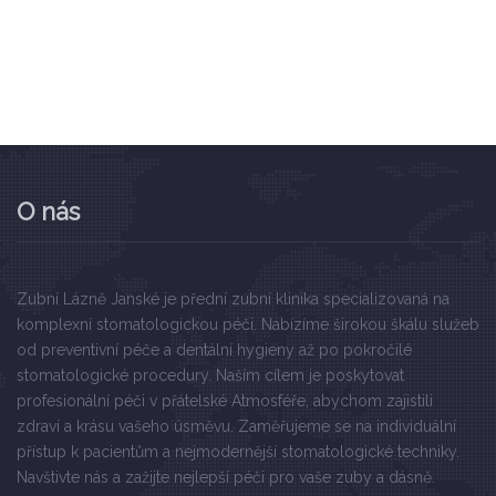
O nás
Zubní Lázně Janské je přední zubní klinika specializovaná na
komplexní stomatologickou péči. Nabízíme širokou škálu služeb
od preventivní péče a dentální hygieny až po pokročilé
stomatologické procedury. Naším cílem je poskytovat
profesionální péči v přátelské Atmosféře, abychom zajistili
zdraví a krásu vašeho úsměvu. Zaměřujeme se na individuální
přístup k pacientům a nejmodernější stomatologické techniky.
Navštivte nás a zažijte nejlepší péči pro vaše zuby a dásně.