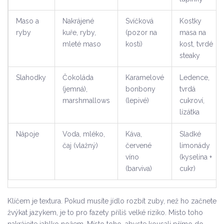
Maso a
Nakrájené
Svíčková
Kostky
ryby
kuře, ryby,
(pozor na
masa na
mleté maso
kosti)
kost, tvrdé
steaky
Slahodky
Čokoláda
Karamelové
Ledence,
(jemná),
bonbony
tvrdá
marshmallows
(lepivé)
cukroví,
lízátka
Nápoje
Voda, mléko,
Káva,
Sladké
čaj (vlažný)
červené
limonády
víno
(kyselina +
(barviva)
cukr)
Klíčem je textura. Pokud musíte jídlo rozbít zuby, než ho začnete
žvýkat jazykem, je to pro fazety příliš velké riziko. Místo toho